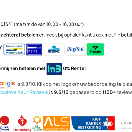
301641
(ma t/m do van 10:00 - 16:00 uur).
achteraf betalen
en meer, bij ophalen kunt u ook met Pin beta
 termijnen betalen met
0% Rente!
is 9.8/10. Klik op het logo om uw beoordeling te pla
bwinkelKeur Reviews
is
9.5/10
gebaseerd op
1100+
review