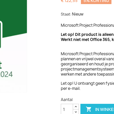
€ 122,55
5% KORTING
Nieuw
Staat:
Microsoft Project Professio
Let op! Dit product is alle
Werkt niet met Office 365, k
Microsoft Project Professiona
plannen en vrijwel overal va
georganiseerd en houd je pro
projectmanagementsysteem 
werken met andere toepassin
Let op! U ontvangt geen fysiek
per e-mail.
Aantal

IN WINK