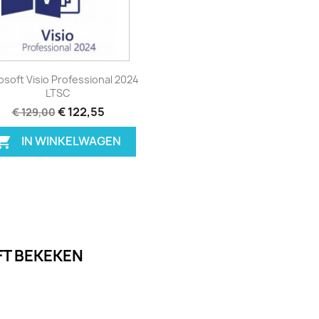
Bekijk product

osoft Visio Professional 2024
LTSC
€ 122,55
€ 129,00
IN WINKELWAGEN

FT BEKEKEN