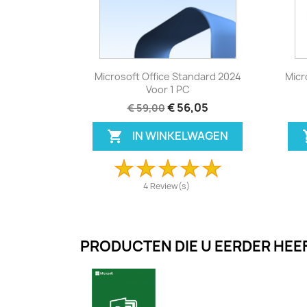
Bekijk product

Microsoft Office Standard 2024
Micr
Voor 1 PC
€ 56,05
€ 59,00
IN WINKELWAGEN

4 Review(s)
PRODUCTEN DIE U EERDER HEE