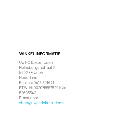
WINKEL INFORMATIE
Uw PC Dokter Uden
Heinsbergenstraat 2
5402 EE Uden
Nederland
Bel ons:
0413 301641
BTW:
NL002075557B29 Kvk:
52603342
E-mail ons:
shop@uwpcdokteruden.nl