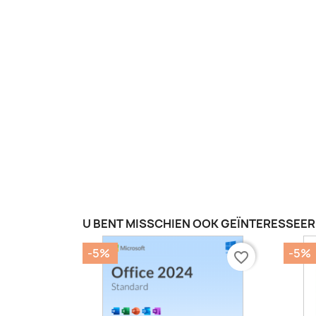
U BENT MISSCHIEN OOK GEÏNTERESSEER
-5%
-5%
favorite_border