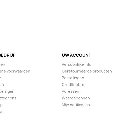
BEDRIJF
UW ACCOUNT
ren
Persoonlijke Info
ene voorwaarden
Geretourneerde producten
y
Bestellingen
en
Creditnota's
delingen
Adressen
cteer ons
Waardebonnen
ap
Mijn notificaties
en