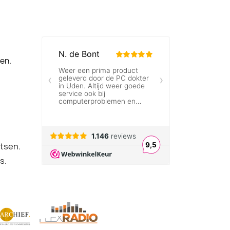
len.
atsen.
s.