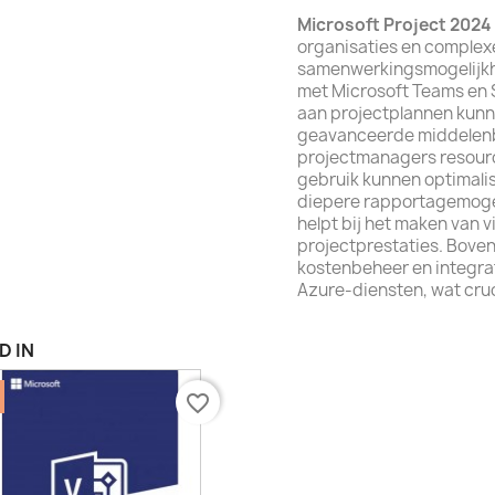
Microsoft Project 2024
organisaties en complexe
samenwerkingsmogelijkh
met Microsoft Teams en 
aan projectplannen kunn
geavanceerde middelenb
projectmanagers resourc
gebruik kunnen optimalis
diepere rapportagemogel
helpt bij het maken van 
projectprestaties. Boven
kostenbeheer en integra
Azure-diensten, wat cruci
D IN
favorite_border