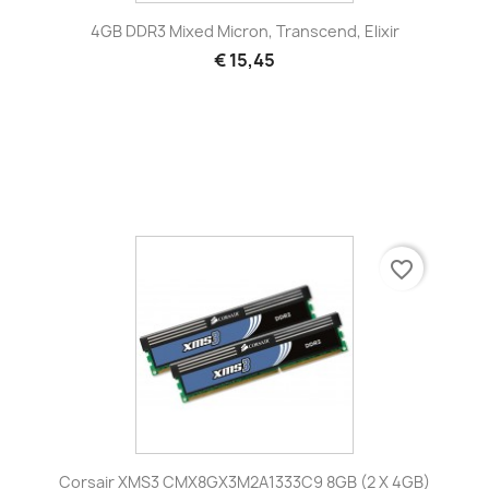
4GB DDR3 Mixed Micron, Transcend, Elixir
€ 15,45
favorite_border
Corsair XMS3 CMX8GX3M2A1333C9 8GB (2 X 4GB)