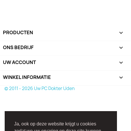
PRODUCTEN

ONS BEDRIJF

UW ACCOUNT

WINKEL INFORMATIE
keyboard_arrow_down
© 2011 - 2026 Uw PC Dokter Uden
Ja, ook op deze website krijgt u cookies
zodat we uw ervaring op deze site kunnen