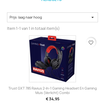

Prijs: laag naar hoog
Item 1-1 van 1 in totaal item(s)
favorite_border
Trust GXT 785 Ravius 2-In-1 Gaming Headset En Gaming
Muis (verlicht) Combi
€ 34,95