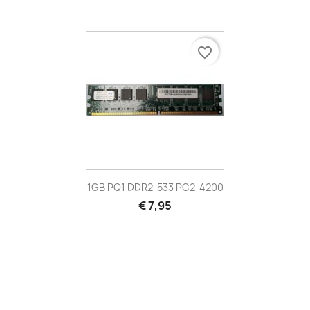
favorite_border
1GB PQ1 DDR2-533 PC2-4200
€ 7,95