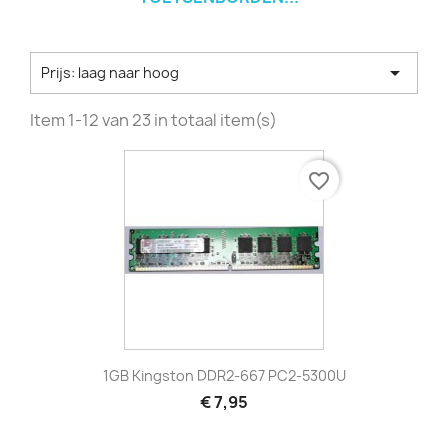

Prijs: laag naar hoog
Item 1-12 van 23 in totaal item(s)
favorite_border
1GB Kingston DDR2-667 PC2-5300U
€ 7,95