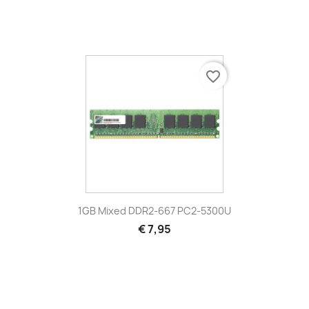
favorite_border
1GB Mixed DDR2-667 PC2-5300U
€ 7,95