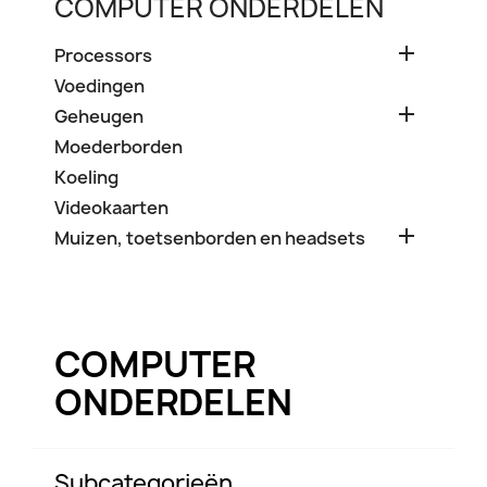
COMPUTER ONDERDELEN

Processors
Voedingen

Geheugen
Moederborden
Koeling
Videokaarten

Muizen, toetsenborden en headsets
COMPUTER
ONDERDELEN
Subcategorieën