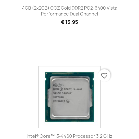
4GB (2x2GB) OCZ Gold DDR2 PC2-6400 Vista
Performance Dual Channel
€ 15,95
favorite_border
Intel® Core™ I5-4460 Processor 3,2 GHz