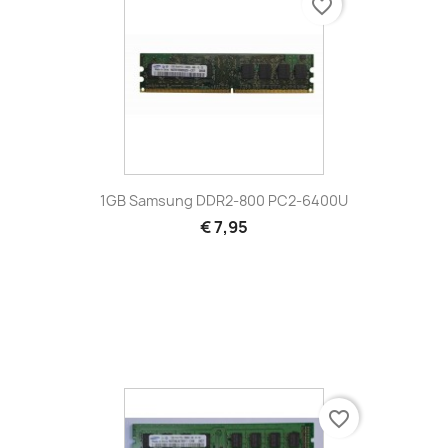
favorite_border
1GB Samsung DDR2-800 PC2-6400U
€ 7,95
favorite_border