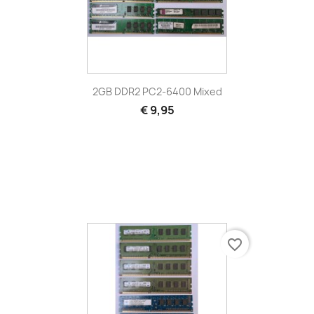
2GB DDR2 PC2-6400 Mixed
€ 9,95
favorite_border