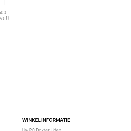
500
s 11
WINKEL INFORMATIE
Uw PC Dokter Uden