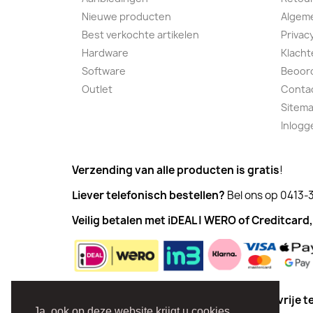
Nieuwe producten
Algem
Best verkochte artikelen
Privac
Hardware
Klacht
Software
Beoor
Outlet
Conta
Sitem
Inlogg
Verzending van alle producten is gratis
!
Liever telefonisch bestellen?
Bel ons op 0413-
Veilig betalen met iDEAL | WERO of Creditcard,
Vanaf € 100,00 kunt u ook in drie rente vrije
Ja, ook op deze website krijgt u cookies