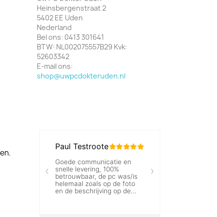
Heinsbergenstraat 2
5402 EE Uden
Nederland
Bel ons:
0413 301641
BTW:
NL002075557B29 Kvk:
52603342
E-mail ons:
shop@uwpcdokteruden.nl
len.