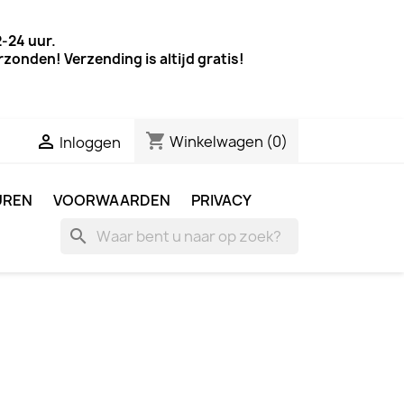
-24 uur.
onden! Verzending is altijd gratis!
shopping_cart

Winkelwagen
(0)
Inloggen
UREN
VOORWAARDEN
PRIVACY
search