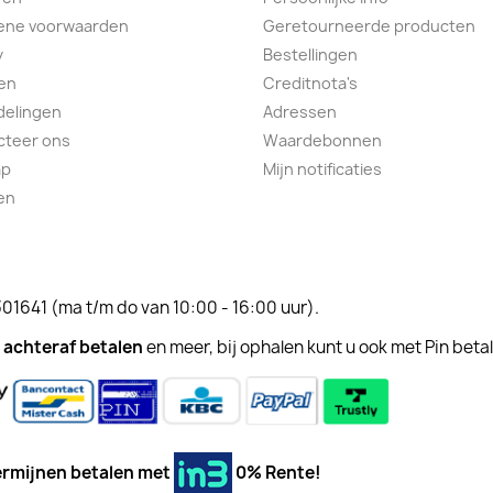
ene voorwaarden
Geretourneerde producten
y
Bestellingen
en
Creditnota's
delingen
Adressen
cteer ons
Waardebonnen
ap
Mijn notificaties
en
301641
(ma t/m do van 10:00 - 16:00 uur).
achteraf betalen
en meer, bij ophalen kunt u ook met Pin beta
 termijnen betalen met
0% Rente!