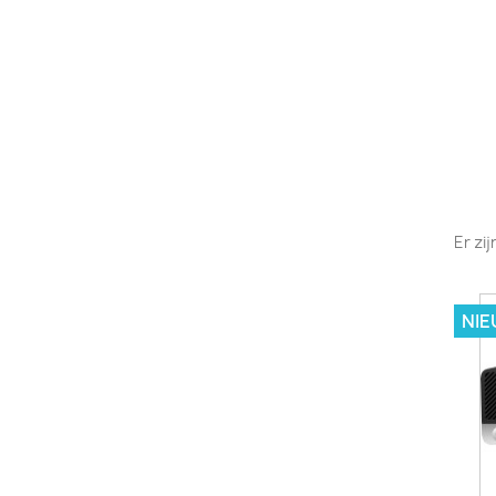
Er zi
NIE