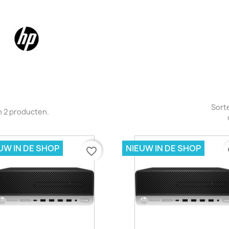
Sort
jn 2 producten.
UW IN DE SHOP
NIEUW IN DE SHOP
favorite_border
fa