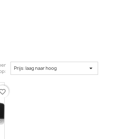
eer

Prijs: laag naar hoog
op:
vorite_border