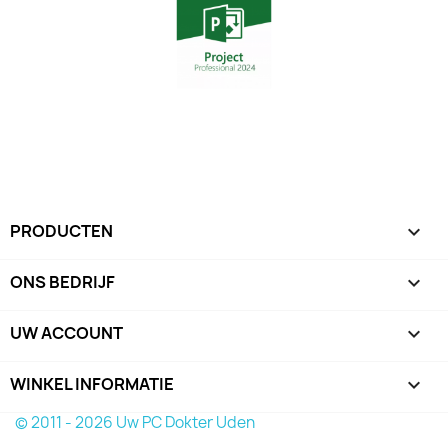
PRODUCTEN

ONS BEDRIJF

UW ACCOUNT

WINKEL INFORMATIE
keyboard_arrow_down
© 2011 - 2026 Uw PC Dokter Uden