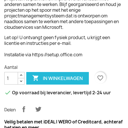
anderen samen te werken. Blijf georganiseerd en houd je
projecten op het spoor met het enige
projectmanagementsysteem dat is ontworpen om
naadloos samen te werken met andere toepassingen en
cloudservices van Microsoft.
Let op! U ontvangt geen fysiek product, u krijgt een
licentie en instructies per e-mail.
Installatie via
https://setup.office.com
Aantal

favorite_border
IN WINKELWAGEN

Op voorraad bij leverancier, levertijd 2-24 uur
Delen
Veilig betalen met iDEAL | WERO of Creditcard,
achteraf
betalen
en meer.