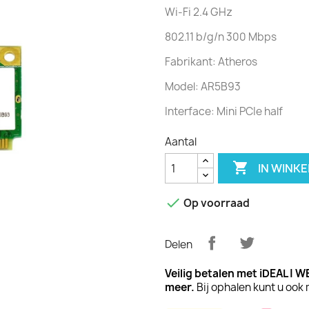
Wi-Fi 2.4 GHz
802.11 b/g/n 300 Mbps
Fabrikant: Atheros
Model: AR5B93
Interface: Mini PCIe half
Aantal

IN WINK

Op voorraad
Delen
Veilig betalen met iDEAL | 
meer.
Bij ophalen kunt u ook 