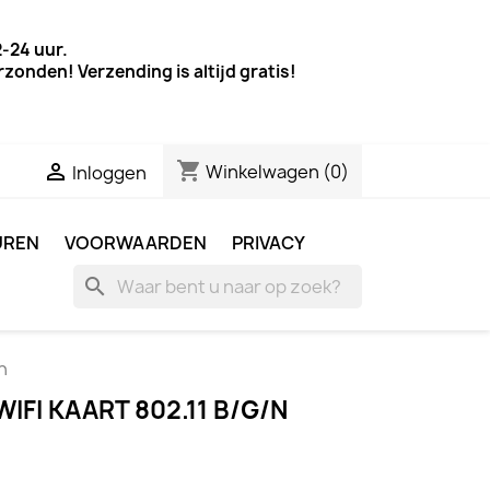
-24 uur.
onden! Verzending is altijd gratis!
shopping_cart

Winkelwagen
(0)
Inloggen
UREN
VOORWAARDEN
PRIVACY
search
n
IFI KAART 802.11 B/G/N