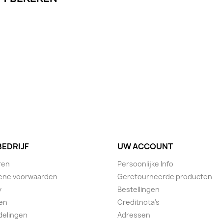
BEDRIJF
UW ACCOUNT
ren
Persoonlijke Info
ene voorwaarden
Geretourneerde producten
y
Bestellingen
en
Creditnota's
delingen
Adressen