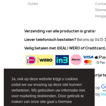
Outlet
Conta
Sitem
Inlogg
Verzending van alle producten is gratis
!
Liever telefonisch bestellen?
Bel ons op 0413-
Veilig betalen met iDEAL | WERO of Creditcard,
Vanaf € 100,00 kunt u ook in drie rente vrije
Ja, ook op deze website krijgt u cookies
zodat we uw ervaring op deze site kunnen
De waardering van Uw PC Dokter Uden op
verbeteren. Wij gebruiken uw informatie niet
De waardering van Uw PC Dokter Uden bij
We
voor marketing doeleinden. Door gebruik te
maken van onze site gaat u hiermee