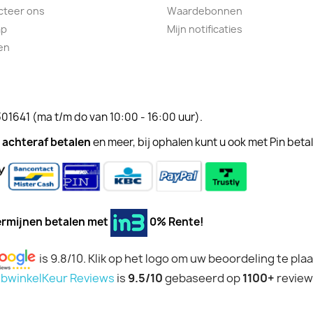
cteer ons
Waardebonnen
ap
Mijn notificaties
en
301641
(ma t/m do van 10:00 - 16:00 uur).
achteraf betalen
en meer, bij ophalen kunt u ook met Pin beta
 termijnen betalen met
0% Rente!
is 9.8/10. Klik op het logo om uw beoordeling te pla
bwinkelKeur Reviews
is
9.5/10
gebaseerd op
1100+
review