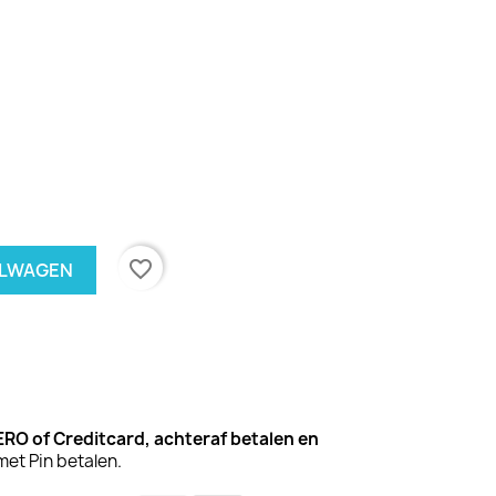
favorite_border
ELWAGEN
WERO of Creditcard,
achteraf betalen
en
met Pin betalen.