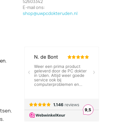
52603342
E-mail ons:
shop@uwpcdokteruden.nl
len.
atsen.
s.