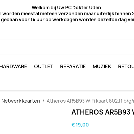
Welkom bij Uw PC Dokter Uden.
s worden meestal meteen verzonden maar uiterlijk
binnen 2
 gedaan voor 14 uur op werkdagen worden dezelfde dag verz
HARDWARE
OUTLET
REPARATIE
MUZIEK
RETO
Netwerk kaarten
Atheros AR5B93 WiFi kaart 802.11 b/g/
ATHEROS AR5B93 W
€ 19,00