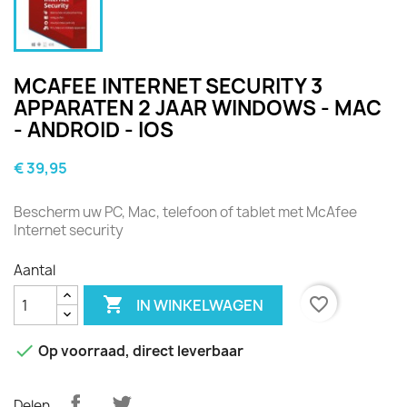
MCAFEE INTERNET SECURITY 3
APPARATEN 2 JAAR WINDOWS - MAC
- ANDROID - IOS
€ 39,95
Bescherm uw PC, Mac, telefoon of tablet met McAfee
Internet security
Aantal

favorite_border
IN WINKELWAGEN

Op voorraad, direct leverbaar
Delen