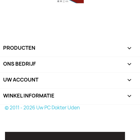
PRODUCTEN

ONS BEDRIJF

UW ACCOUNT

WINKEL INFORMATIE
keyboard_arrow_down
© 2011 - 2026 Uw PC Dokter Uden