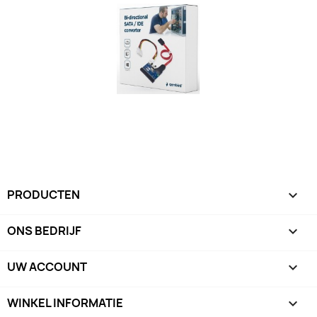
PRODUCTEN

ONS BEDRIJF

UW ACCOUNT

WINKEL INFORMATIE
keyboard_arrow_down