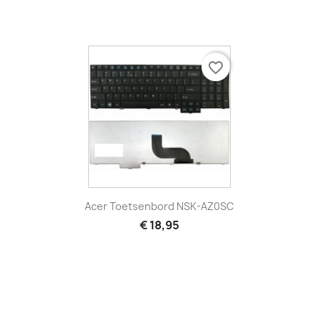
favorite_border
Acer Toetsenbord NSK-AZ0SC
€ 18,95