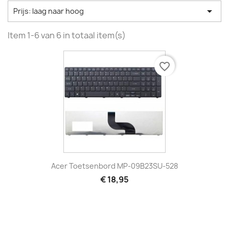

Prijs: laag naar hoog
Item 1-6 van 6 in totaal item(s)
favorite_border
Acer Toetsenbord MP-09B23SU-528
€ 18,95