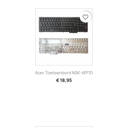
favorite_border
Acer Toetsenbord NSK-AFF1D
€ 18,95