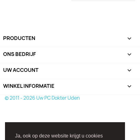
PRODUCTEN

ONS BEDRIJF

UW ACCOUNT

WINKEL INFORMATIE
keyboard_arrow_down
© 2011 - 2026 Uw PC Dokter Uden
Ja, ook op deze website krijgt u cookies